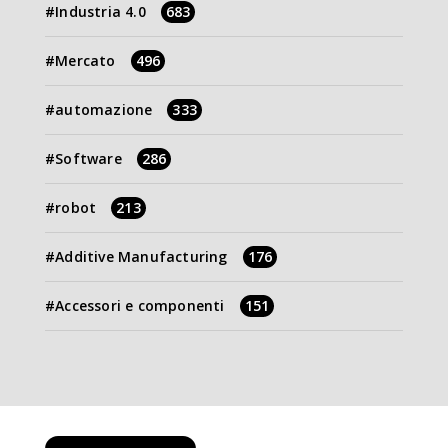
Industria 4.0
683
Mercato
496
automazione
333
Software
286
robot
213
Additive Manufacturing
176
Accessori e componenti
151