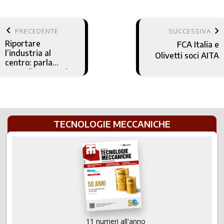
keyboard_arrow_left
keyboard_arrow_right
PRECEDENTE
SUCCESSIVA
Riportare
FCA Italia e
l’industria al
Olivetti soci AITA
centro: parla
Marcella Panucci
di Confindustria
TECNOLOGIE MECCANICHE
11 numeri all'anno