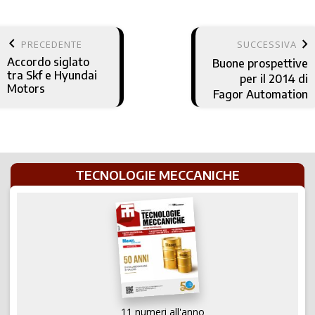
keyboard_arrow_left
keyboard_arrow_right
PRECEDENTE
SUCCESSIVA
Accordo siglato
Buone prospettive
tra Skf e Hyundai
per il 2014 di
Motors
Fagor Automation
TECNOLOGIE MECCANICHE
11 numeri all'anno