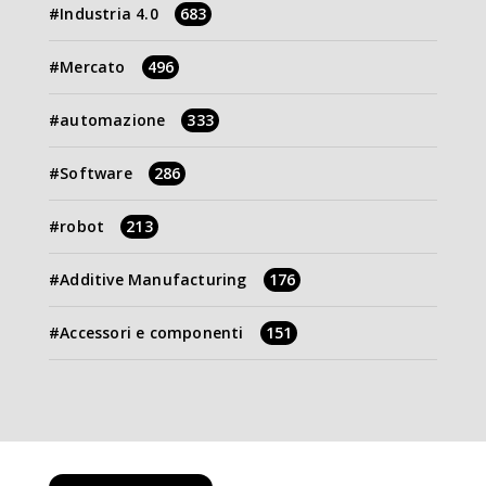
Industria 4.0
683
Mercato
496
automazione
333
Software
286
robot
213
Additive Manufacturing
176
Accessori e componenti
151