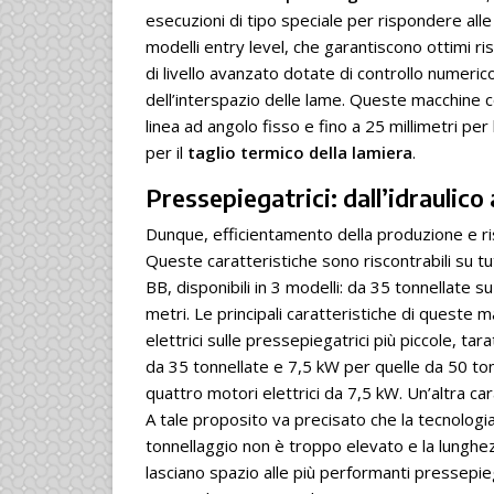
esecuzioni di tipo speciale per rispondere alle 
modelli entry level, che garantiscono ottimi risu
di livello avanzato dotate di controllo numerico
dell’interspazio delle lame. Queste macchine co
linea ad angolo fisso e fino a 25 millimetri per
per il
taglio termico della lamiera
.
Pressepiegatrici: dall’idraulico a
Dunque, efficientamento della produzione e ri
Queste caratteristiche sono riscontrabili su tut
BB, disponibili in 3 modelli: da 35 tonnellate 
metri. Le principali caratteristiche di queste
elettrici sulle pressepiegatrici più piccole, ta
da 35 tonnellate e 7,5 kW per quelle da 50 ton
quattro motori elettrici da 7,5 kW. Un’altra carat
A tale proposito va precisato che la tecnologia
tonnellaggio non è troppo elevato e la lunghezz
lasciano spazio alle più performanti pressepiega