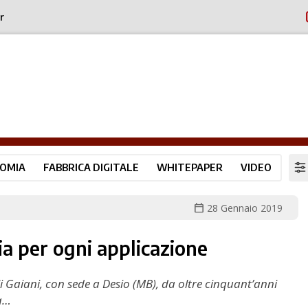
r
OMIA
FABBRICA DIGITALE
WHITEPAPER
VIDEO
calendar_today
28 Gennaio 2019
ia per ogni applicazione
li Gaiani, con sede a Desio (MB), da oltre cinquant’anni
la…