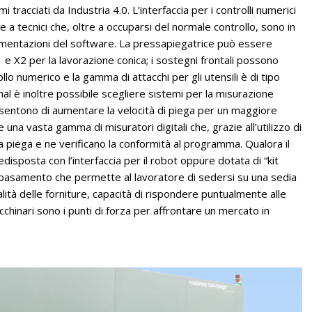
racciati da Industria 4.0. L’interfaccia per i controlli numerici
e a tecnici che, oltre a occuparsi del normale controllo, sono in
ementazioni del software. La pressapiegatrice può essere
1 e X2 per la lavorazione conica; i sostegni frontali possono
o numerico e la gamma di attacchi per gli utensili è di tipo
nal è inoltre possibile scegliere sistemi per la misurazione
consentono di aumentare la velocità di piega per un maggiore
e una vasta gamma di misuratori digitali che, grazie all’utilizzo di
a piega e ne verificano la conformità al programma. Qualora il
disposta con l’interfaccia per il robot oppure dotata di “kit
 basamento che permette al lavoratore di sedersi su una sedia
ità delle forniture, capacità di rispondere puntualmente alle
hinari sono i punti di forza per affrontare un mercato in