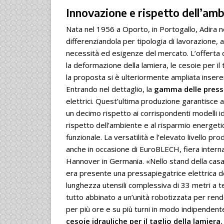
Innovazione e rispetto dell’am
Nata nel 1956 a Oporto, in Portogallo, Adira 
differenziandola per tipologia di lavorazione, a
necessità ed esigenze del mercato. L’offerta di
la deformazione della lamiera, le cesoie per il t
la proposta si è ulteriormente ampliata insere
Entrando nel dettaglio, la
gamma delle press
elettrici. Quest’ultima produzione garantisce
un decimo rispetto ai corrispondenti modelli idr
rispetto dell’ambiente e al risparmio energetic
funzionale. La versatilità e l’elevato livello 
anche in occasione di EuroBLECH, fiera interna
Hannover in Germania. «Nello stand della casa 
era presente una pressapiegatrice elettrica d
lunghezza utensili complessiva di 33 metri a te
tutto abbinato a un’unità robotizzata per r
per più ore e su più turni in modo indipende
cesoie idrauliche per il taglio della lamiera
,