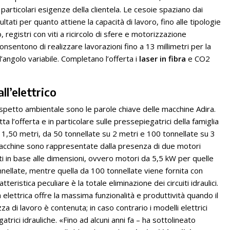
particolari esigenze della clientela. Le cesoie spaziano dai
ltati per quanto attiene la capacità di lavoro, fino alle tipologie
, registri con viti a ricircolo di sfere e motorizzazione
nsentono di realizzare lavorazioni fino a 13 millimetri per la
 l’angolo variabile. Completano l’offerta i
laser in fibra
e CO2
ll’elettrico
spetto ambientale sono le parole chiave delle macchine Adira.
ta l’offerta e in particolare sulle pressepiegatrici della famiglia
su 1,50 metri, da 50 tonnellate su 2 metri e 100 tonnellate su 3
 macchine sono rappresentate dalla presenza di due motori
rati in base alle dimensioni, ovvero motori da 5,5 kW per quelle
nellate, mentre quella da 100 tonnellate viene fornita con
teristica peculiare è la totale eliminazione dei circuiti idraulici.
 elettrica offre la massima funzionalità e produttività quando il
a di lavoro è contenuta; in caso contrario i modelli elettrici
trici idrauliche. «Fino ad alcuni anni fa – ha sottolineato