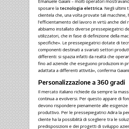
Emanuele Gaiani – molti operatori mostravan
sposare la
tecnologia elettrica
. Negli ultim
clientela che, una volta provate tali macchine,
l’efficientamento del lavoro in virtù anche de
abbiamo installato diverse pressepiegatrici d
utilizzatori, che in fase di definizione della ma
specifiche». Le pressepiegatrici dotate di tecn
componenti destinati a svariati settori produtt
differenti: si spazia infatti da realtà che ope
fino ad aziende che eseguono produzioni in pro
adattata a differenti attività», conferma Gaiani
Personalizzazione a 360 gradi
Il mercato italiano richiede da sempre la massi
continua a evolversi. Per questo appare di f
devono rispondere pienamente alle esigenze del
produttivo. Per le pressepiegatrici Adira la per
cliente ha la possibilità di scegliere tra le so
predisposizioni e dei progetti di sviluppo azie