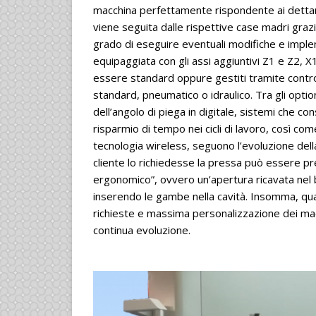
macchina perfettamente rispondente ai dettami t
viene seguita dalle rispettive case madri grazi
grado di eseguire eventuali modifiche e impl
equipaggiata con gli assi aggiuntivi Z1 e Z2, X
essere standard oppure gestiti tramite controll
standard, pneumatico o idraulico. Tra gli optio
dell’angolo di piega in digitale, sistemi che 
risparmio di tempo nei cicli di lavoro, così com
tecnologia wireless, seguono l’evoluzione dell
cliente lo richiedesse la pressa può essere pre
ergonomico”, ovvero un’apertura ricavata nel
inserendo le gambe nella cavità. Insomma, qual
richieste e massima personalizzazione dei macc
continua evoluzione.