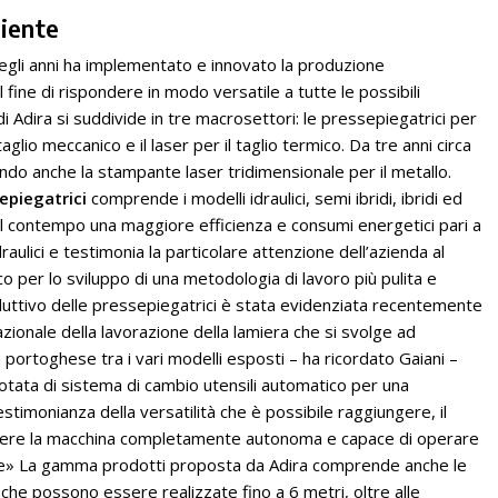
biente
negli anni ha implementato e innovato la produzione
l fine di rispondere in modo versatile a tutte le possibili
 Adira si suddivide in tre macrosettori: le pressepiegatrici per
aglio meccanico e il laser per il taglio termico. Da tre anni circa
ndo anche la stampante laser tridimensionale per il metallo.
epiegatrici
comprende i modelli idraulici, semi ibridi, ibridi ed
 al contempo una maggiore efficienza e consumi energetici pari a
aulici e testimonia la particolare attenzione dell’azienda al
o per lo sviluppo di una metodologia di lavoro più pulita e
produttivo delle pressepiegatrici è stata evidenziata recentemente
zionale della lavorazione della lamiera che si svolge ad
portoghese tra i vari modelli esposti – ha ricordato Gaiani –
otata di sistema di cambio utensili automatico per una
stimonianza della versatilità che è possibile raggiungere, il
endere la macchina completamente autonoma e capace di operare
nte» La gamma prodotti proposta da Adira comprende anche le
 che possono essere realizzate fino a 6 metri, oltre alle