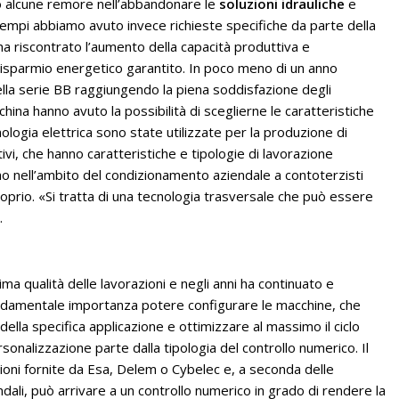
o alcune remore nell’abbandonare le
soluzioni idrauliche
e
i tempi abbiamo avuto invece richieste specifiche da parte della
 ha riscontrato l’aumento della capacità produttiva e
l risparmio energetico garantito. In poco meno di un anno
ella serie BB raggiungendo la piena soddisfazione degli
cchina hanno avuto la possibilità di sceglierne le caratteristiche
ologia elettrica sono state utilizzate per la produzione di
ivi, che hanno caratteristiche e tipologie di lavorazione
rano nell’ambito del condizionamento aziendale a contoterzisti
prio. «Si tratta di una tecnologia trasversale che può essere
.
ma qualità delle lavorazioni e negli anni ha continuato e
ondamentale importanza potere configurare le macchine, che
la specifica applicazione e ottimizzare al massimo il ciclo
sonalizzazione parte dalla tipologia del controllo numerico. Il
luzioni fornite da Esa, Delem o Cybelec e, a seconda delle
ndali, può arrivare a un controllo numerico in grado di rendere la