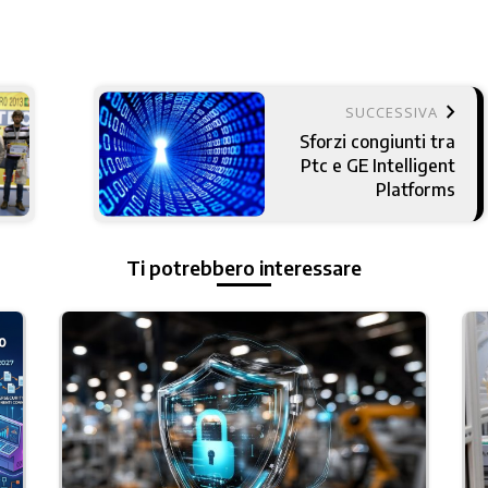
keyboard_arrow_right
SUCCESSIVA
Sforzi congiunti tra
Ptc e GE Intelligent
Platforms
Ti potrebbero interessare