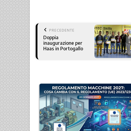
keyboard_arrow_left
PRECEDENTE
Doppia
inaugurazione per
Haas in Portogallo