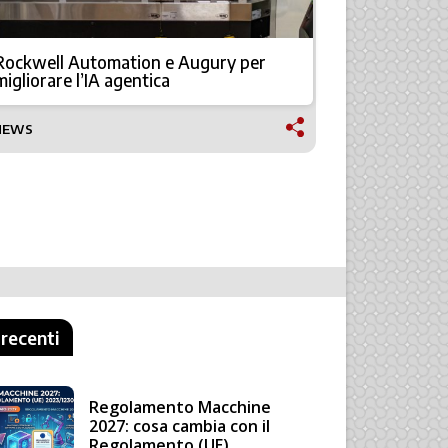
Rockwell Automation e Augury per
Soraluce a 
migliorare l’IA agentica
avanzate
NEWS
TECNOLOGI
 recenti
Regolamento Macchine
2027: cosa cambia con il
Regolamento (UE)