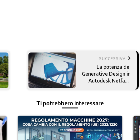
keyboard_arrow_right
SUCCESSIVA
La potenza del
Generative Design in
Autodesk Netfabb
2018
Ti potrebbero interessare