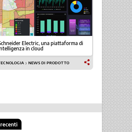
Schneider Electric, una piattaforma di
Sicurezza e
intelligenza in cloud
il nuovo 
TECNOLOGIA
NEWS DI PRODOTTO
NEWS
❯
 recenti