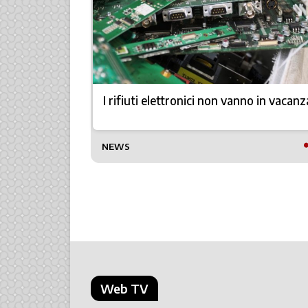
zioni più
I rifiuti elettronici non vanno in vacanz
TTO
NEWS
Web TV