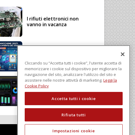
I rifiuti elettronici non
vanno in vacanza
Regolamento Macchine
2027: cosa cambia con il
Regolamento (UE)
Cliccando su “Accetta tutti i cookie”, l'utente accetta di
2023/1230
memorizzare i cookie sul dispositivo per migliorare la
navigazione del sito, analizzare l'utilizzo del sito e
assistere nelle nostre attività di marketing.
Leggi la
Schneider Electric, una
Cookie Policy
piattaforma di intelligenza
in cloud
Accetta tutti i cookie
Rifiuta tutti
Impostazioni cookie