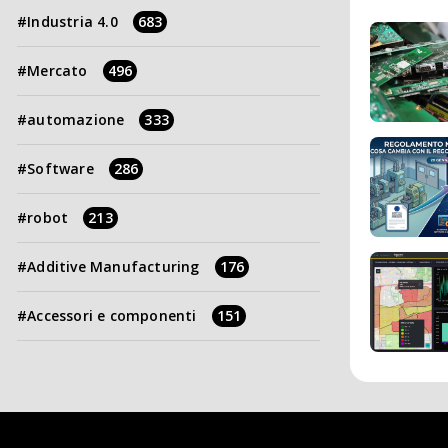
Industria 4.0
683
Mercato
496
automazione
333
Software
286
robot
213
Additive Manufacturing
176
Accessori e componenti
151