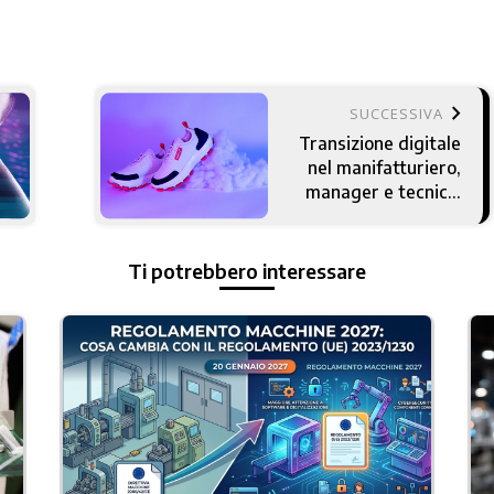
keyboard_arrow_right
SUCCESSIVA
Transizione digitale
nel manifatturiero,
manager e tecnici i
responsabili del
cambiamento
Ti potrebbero interessare