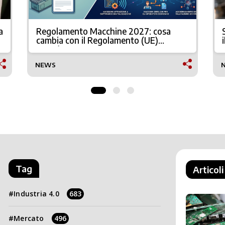
a
Regolamento Macchine 2027: cosa
cambia con il Regolamento (UE)
2023/1230
NEWS
Tag
Articoli
Industria 4.0
683
Mercato
496