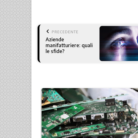
keyboard_arrow_left
PRECEDENTE
Aziende
manifatturiere: quali
le sfide?