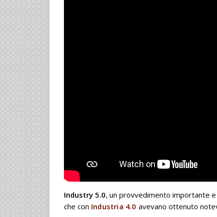
Industry 5.0
, un provvedimento importante e m
che con
Industria 4.0
avevano ottenuto notevol