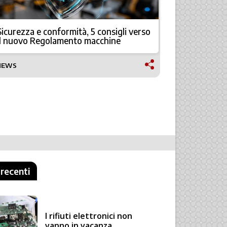
Sicurezza e conformità, 5 consigli verso
Rockwell 
il nuovo Regolamento macchine
migliorare 
NEWS
NEWS
 recenti
I rifiuti elettronici non
vanno in vacanza