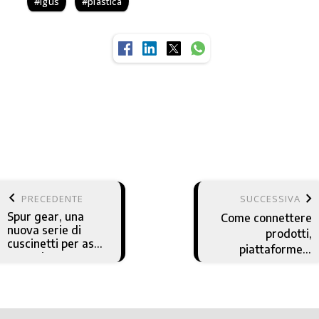
igus
plastica
keyboard_arrow_left
keyboard_arrow_right
PRECEDENTE
SUCCESSIVA
Spur gear, una
Come connettere
nuova serie di
prodotti,
cuscinetti per assi
piattaforme e
rotanti per
persone con
l'automazione
soluzioni aperte