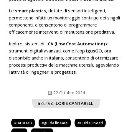
Le
smart plastics,
dotate di sensori intelligenti,
permettono infatti un monitoraggio continuo dei singoli
componenti, e consentono di programmare
efficacemente interventi di manutenzione predittiva.
Inoltre, sistemi di
LCA (Low Cost Automation)
e
strumenti digitali avanzati, come l’app
igusGO,
ora
disponibile anche in italiano, consentono di ottimizzare i
processi produttivi delle macchine utensili, agevolando
l’attività di ingegneri e progettisti.
calendar_month
22 Ottobre 2024
a cura di
LORIS CANTARELLI
34.BI.MU
guida lineare
Guide lineari