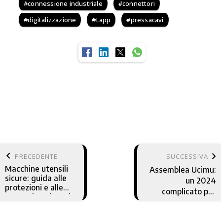
connessione industriale
connettori
digitalizzazione
Lapp
pressacavi
keyboard_arrow_left
keyboard_arrow_right
PRECEDENTE
SUCCESSIVA
Macchine utensili
Assemblea Ucimu:
sicure: guida alle
un 2024
protezioni e alle
complicato per
normative vigenti
l’industria italiana
con REPAR2
della macchina