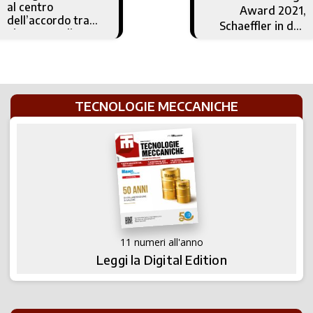
al centro
Award 2021,
dell’accordo tra
Schaeffler in due
Siemens Italia e
categorie con
l’Università degli
Optime
Studi “Roma Tre”
TECNOLOGIE MECCANICHE
11 numeri all'anno
Leggi la Digital Edition