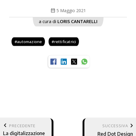
calendar_month
5 Maggio 2021
a cura di
LORIS CANTARELLI
automazione
rettificatrici
keyboard_arrow_left
keyboard_arrow_right
PRECEDENTE
SUCCESSIVA
La digitalizzazione
Red Dot Design