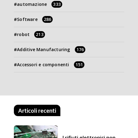
automazione
333
Software
286
robot
213
Additive Manufacturing
176
Accessori e componenti
151
Articoli recenti
I rifiuti elettronici non