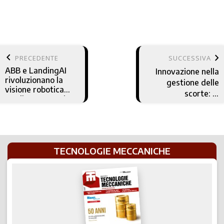
keyboard_arrow_left
keyboard_arrow_right
PRECEDENTE
SUCCESSIVA
ABB e LandingAI
Innovazione nella
rivoluzionano la
gestione delle
visione robotica
scorte: le
con l’IA generativa
Inventory
Solutions di RS
Italia
TECNOLOGIE MECCANICHE