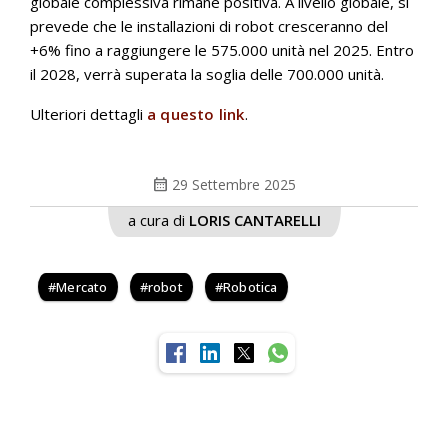
globale complessiva rimane positiva. A livello globale, si
prevede che le installazioni di robot cresceranno del
+6% fino a raggiungere le 575.000 unità nel 2025. Entro
il 2028, verrà superata la soglia delle 700.000 unità.
Ulteriori dettagli
a questo link
.
calendar_month
29 Settembre 2025
a cura di
LORIS CANTARELLI
Mercato
robot
Robotica