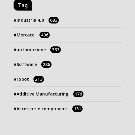
Tag
Industria 4.0
683
Mercato
496
automazione
333
Software
286
robot
213
Additive Manufacturing
176
Accessori e componenti
151