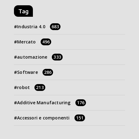
Tag
Industria 4.0
683
Mercato
496
automazione
333
Software
286
robot
213
Additive Manufacturing
176
Accessori e componenti
151