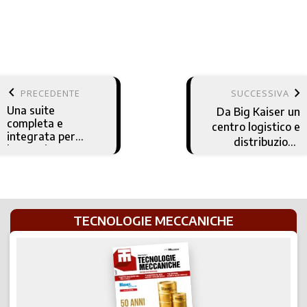
keyboard_arrow_left
keyboard_arrow_right
PRECEDENTE
SUCCESSIVA
Una suite
Da Big Kaiser un
completa e
centro logistico e
integrata per
distribuzione
lavorazione
automatizzato
lamiera
TECNOLOGIE MECCANICHE