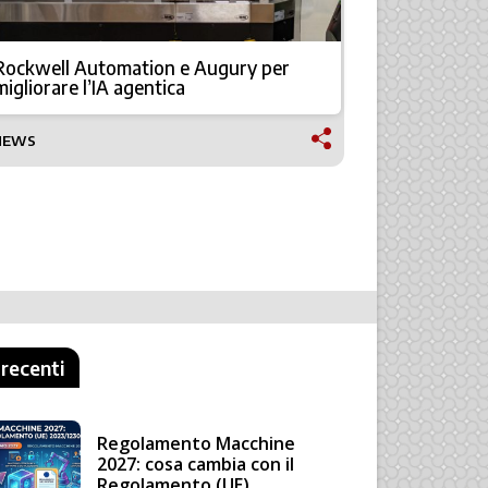
Rockwell Automation e Augury per
Soraluce a 
migliorare l’IA agentica
avanzate
NEWS
TECNOLOGI
 recenti
Regolamento Macchine
2027: cosa cambia con il
Regolamento (UE)