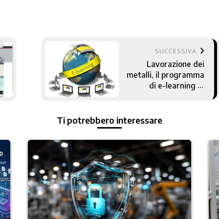
keyboard_arrow_right
SUCCESSIVA
Lavorazione dei
metalli, il programma
di e-learning di
Sandvik Coromant
Ti potrebbero interessare