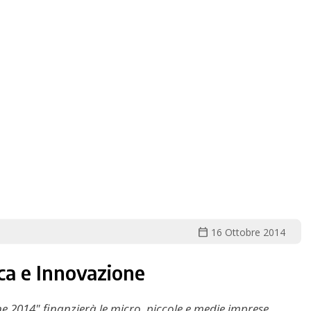
calendar_today
16 Ottobre 2014
ca e Innovazione
e 2014" finanzierà le micro, piccole e medie imprese