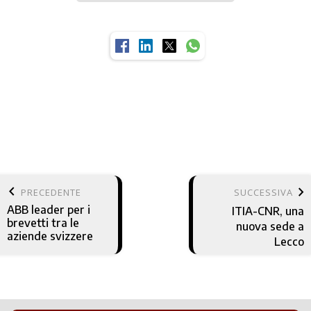
keyboard_arrow_left
keyboard_arrow_right
PRECEDENTE
SUCCESSIVA
ABB leader per i
ITIA-CNR, una
brevetti tra le
nuova sede a
aziende svizzere
Lecco