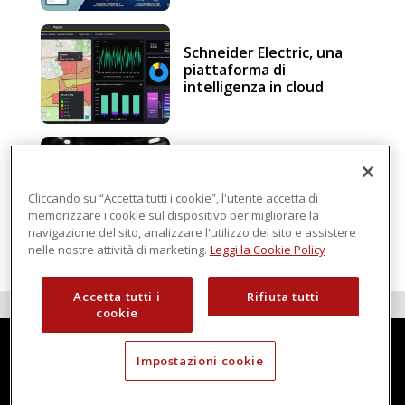
Schneider Electric, una
piattaforma di
intelligenza in cloud
Sicurezza e conformità, 5
consigli verso il nuovo
Regolamento macchine
Cliccando su “Accetta tutti i cookie”, l'utente accetta di
memorizzare i cookie sul dispositivo per migliorare la
navigazione del sito, analizzare l'utilizzo del sito e assistere
nelle nostre attività di marketing.
Leggi la Cookie Policy
Accetta tutti i
Rifiuta tutti
cookie
Impostazioni cookie
Techmec è una testata di DBInformation Spa P.IVA 09293820156