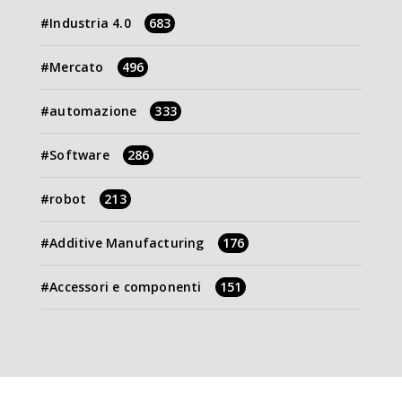
Industria 4.0
683
Mercato
496
automazione
333
Software
286
robot
213
Additive Manufacturing
176
Accessori e componenti
151