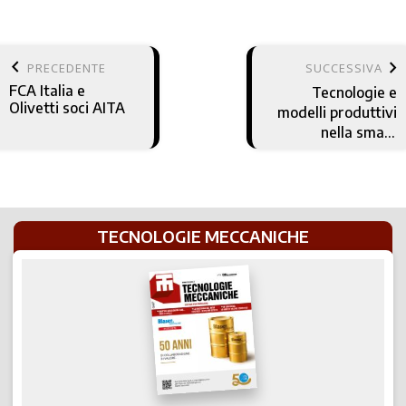
keyboard_arrow_left
keyboard_arrow_right
PRECEDENTE
SUCCESSIVA
FCA Italia e
Tecnologie e
Olivetti soci AITA
modelli produttivi
nella smart
factory
TECNOLOGIE MECCANICHE