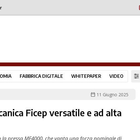
r
OMIA
FABBRICA DIGITALE
WHITEPAPER
VIDEO
calendar_today
11 Giugno 2025
nica Ficep versatile e ad alta
con la pressa MF4000, che vanta una forza nominale di