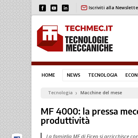
Iscriviti alla Newslette
HOME
NEWS
TECNOLOGIA
ECON
Tecnologia
Macchine del mese
❯
MF 4000: la pressa mecca
produttività
La famiglia MF di Ficep si arricchisce 