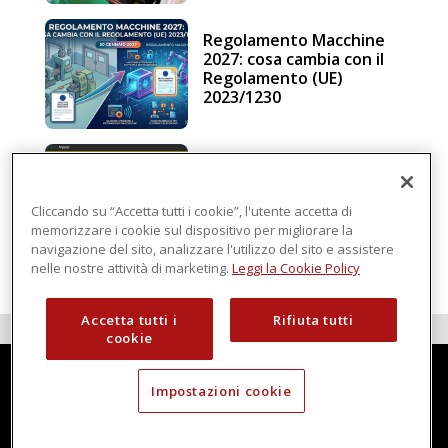
Regolamento Macchine
2027: cosa cambia con il
Regolamento (UE)
2023/1230
Schneider Electric, una
piattaforma di
intelligenza in cloud
Cliccando su “Accetta tutti i cookie”, l'utente accetta di
memorizzare i cookie sul dispositivo per migliorare la
navigazione del sito, analizzare l'utilizzo del sito e assistere
nelle nostre attività di marketing.
Leggi la Cookie Policy
Accetta tutti i
Rifiuta tutti
cookie
Impostazioni cookie
Techmec è una testata di DBInformation Spa P.IVA 09293820156
Centro Direzionale – Strada 4, Palazzo A, Scala 2
20057 Assago (MI)