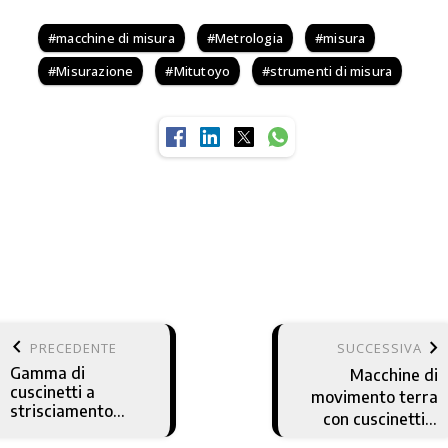
macchine di misura
Metrologia
misura
Misurazione
Mitutoyo
strumenti di misura
keyboard_arrow_left
keyboard_arrow_right
PRECEDENTE
SUCCESSIVA
Gamma di
Macchine di
cuscinetti a
movimento terra
strisciamento
con cuscinetti a
senza PTFE
basso attrito: