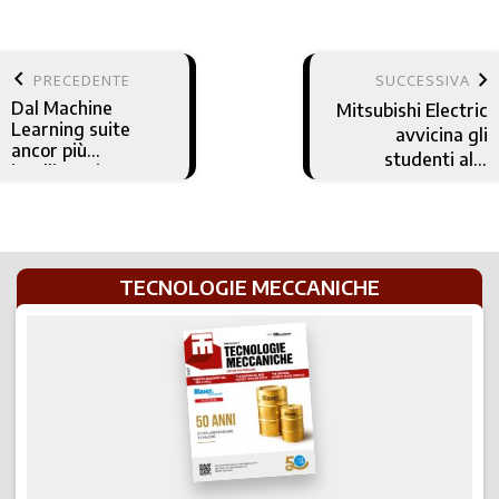
keyboard_arrow_left
keyboard_arrow_right
PRECEDENTE
SUCCESSIVA
Dal Machine
Mitsubishi Electric
Learning suite
avvicina gli
ancor più
studenti alla
intelligenti
robotica
TECNOLOGIE MECCANICHE