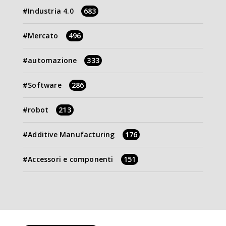
Industria 4.0
683
Mercato
496
automazione
333
Software
286
robot
213
Additive Manufacturing
176
Accessori e componenti
151