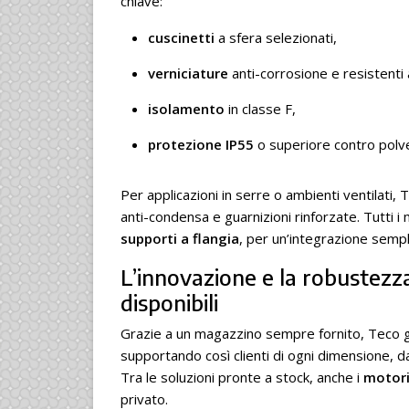
chiave:
cuscinetti
a sfera selezionati,
verniciature
anti-corrosione e resistenti 
isolamento
in classe F,
protezione IP55
o superiore contro polve
Per applicazioni in serre o ambienti ventilat
anti-condensa e guarnizioni rinforzate. Tutti i 
supporti a flangia
, per un’integrazione sempli
L’innovazione e la robustezz
disponibili
Grazie a un magazzino sempre fornito, Teco 
supportando così clienti di ogni dimensione, da
Tra le soluzioni pronte a stock, anche i
motor
privato.