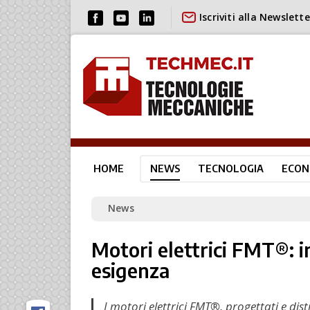
Iscriviti alla Newslette
HOME
NEWS
TECNOLOGIA
ECON
News
Motori elettrici FMT®: 
esigenza
I motori elettrici FMT®, progettati e dis