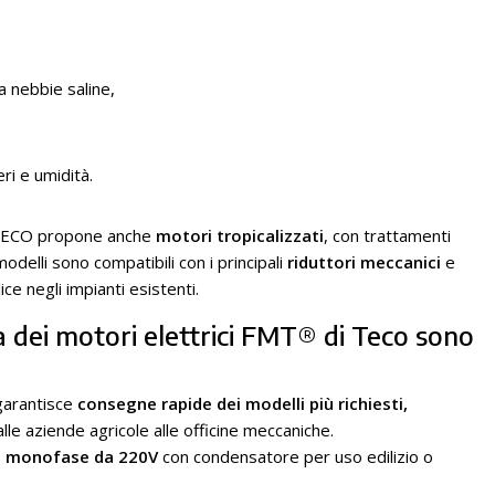
a nebbie saline,
ri e umidità.
i, TECO propone anche
motori tropicalizzati
, con trattamenti
modelli sono compatibili con i principali
riduttori meccanici
e
ce negli impianti esistenti.
a dei motori elettrici FMT® di Teco sono
garantisce
consegne rapide dei modelli più richiesti,
lle aziende agricole alle officine meccaniche.
i monofase da 220V
con condensatore per uso edilizio o