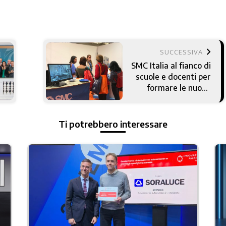
keyboard_arrow_right
SUCCESSIVA
SMC Italia al fianco di
scuole e docenti per
formare le nuove
figure professionali
4.0
Ti potrebbero interessare