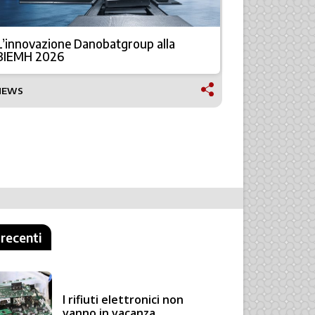
Fresatura 
L’innovazione Danobatgroup alla
carpenter
BIEMH 2026
SETTORI APP
NEWS
GRANDI ST
 recenti
I rifiuti elettronici non
vanno in vacanza