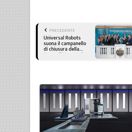
keyboard_arrow_left
PRECEDENTE
Universal Robots
suona il campanello
di chiusura della
Borsa di New York