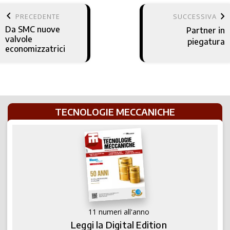
keyboard_arrow_left
keyboard_arrow_right
PRECEDENTE
SUCCESSIVA
Da SMC nuove
Partner in
valvole
piegatura
economizzatrici
TECNOLOGIE MECCANICHE
11 numeri all'anno
Leggi la Digital Edition