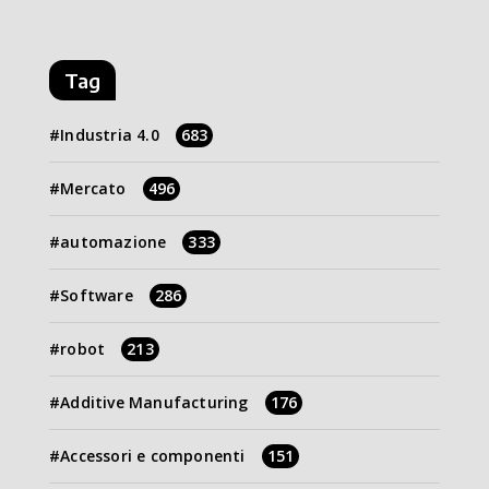
Tag
Industria 4.0
683
Mercato
496
automazione
333
Software
286
robot
213
Additive Manufacturing
176
Accessori e componenti
151