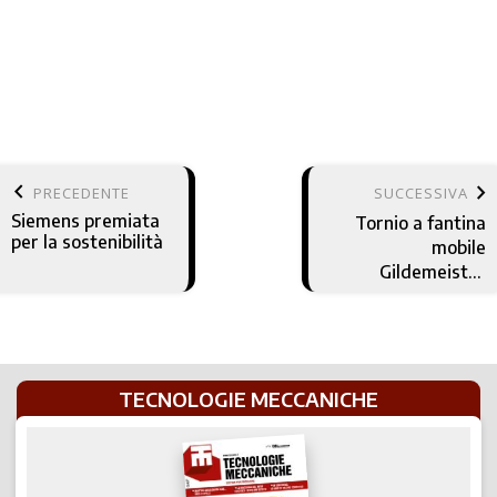
keyboard_arrow_left
keyboard_arrow_right
PRECEDENTE
SUCCESSIVA
Siemens premiata
Tornio a fantina
per la sostenibilità
mobile
Gildemeister
SPRINT 20-5
TECNOLOGIE MECCANICHE