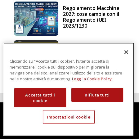
Regolamento Macchine
2027: cosa cambia con il
Regolamento (UE)
2023/1230
Schneider Electric, una
piattaforma di
intelligenza in cloud
Cliccando su “Accetta tutti i cookie”, l'utente accetta di
memorizzare i cookie sul dispositivo per migliorare la
navigazione del sito, analizzare l'utilizzo del sito e assistere
nelle nostre attività di marketing.
Leggi la Cookie Policy
Accetta tutti i
Rifiuta tutti
cookie
Impostazioni cookie
Techmec è una testata di DBInformation Spa P.IVA 09293820156
Centro Direzionale – Strada 4, Palazzo A, Scala 2
20057 Assago (MI)