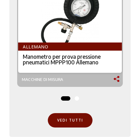
ALLEMANO
Manometro per prova pressione
pneumatici MPPP100 Allemano
MACCHINE DI MISURA
M
VEDI TUTTI