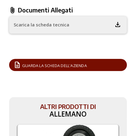
attach_file
Documenti Allegati
download
Scarica la scheda tecnica
description
GUARDA LA SCHEDA DELL'AZIENDA
ALTRI PRODOTTI DI
ALLEMANO