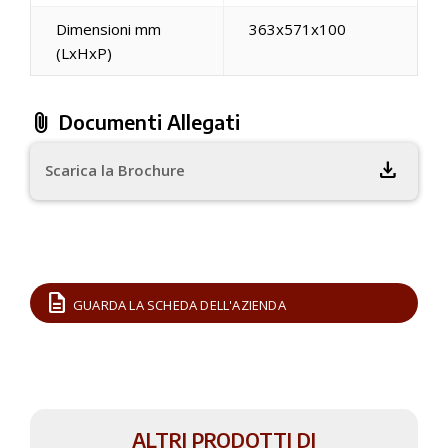
Dimensioni mm
363x571x100
(LxHxP)
attach_file
Documenti Allegati
download
Scarica la Brochure
description
GUARDA LA SCHEDA DELL'AZIENDA
ALTRI PRODOTTI DI