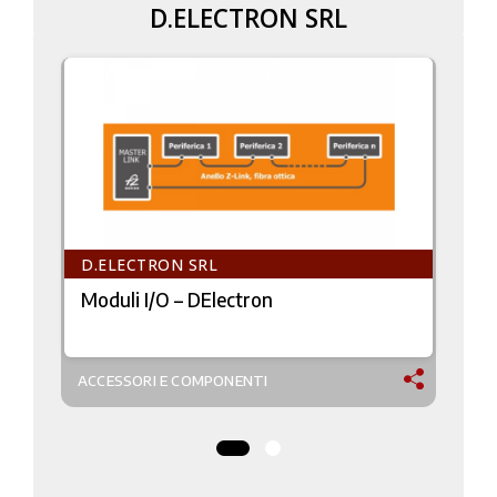
D.ELECTRON SRL
D.ELECTRON SRL
Moduli I/O – DElectron
ACCESSORI E COMPONENTI
A