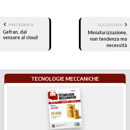
keyboard_arrow_left
keyboard_arrow_right
PRECEDENTE
SUCCESSIVA
Gefran, dal
Miniaturizzazione,
sensore al cloud
non tendenza ma
necessità
TECNOLOGIE MECCANICHE