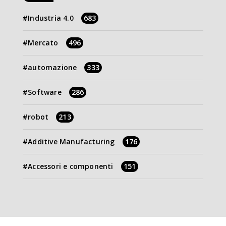
Industria 4.0
683
Mercato
496
automazione
333
Software
286
robot
213
Additive Manufacturing
176
Accessori e componenti
151