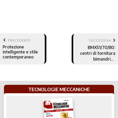
keyboard_arrow_left
keyboard_arrow_right
PRECEDENTE
SUCCESSIVA
Protezione
BMX51/70/80:
intelligente e stile
centri di tornitura
contemporaneo
bimandrino
robusti e versatili
TECNOLOGIE MECCANICHE