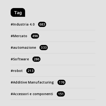
Tag
Industria 4.0
683
Mercato
496
automazione
333
Software
286
robot
213
Additive Manufacturing
176
Accessori e componenti
151