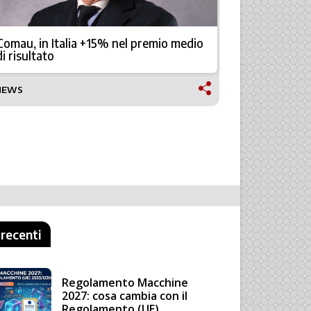
Comau: un
Comau, in Italia +15% nel premio medio
soluzioni
di risultato
NEWS
SETTORI APP
 recenti
Regolamento Macchine
2027: cosa cambia con il
Regolamento (UE)