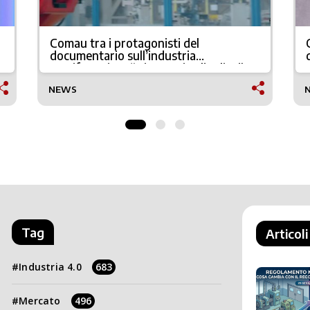
Comau tra i protagonisti del
documentario sull’industria
manifatturiera “Di cosa vive l’Italia?”
NEWS
Tag
Articoli
Industria 4.0
683
Mercato
496