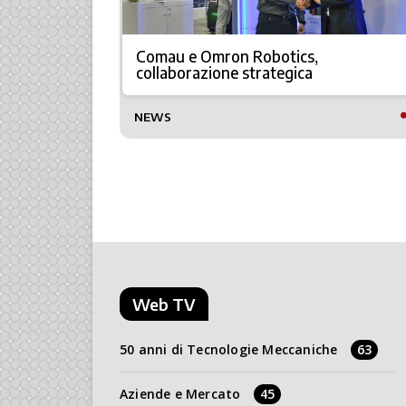
oni di
Comau e Omron Robotics,
logistica
collaborazione strategica
TTO
NEWS
Web TV
50 anni di Tecnologie Meccaniche
63
Aziende e Mercato
45