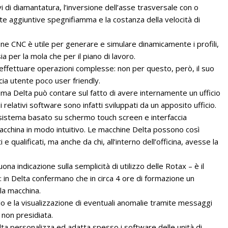
ivi di diamantatura, l’inversione dell’asse trasversale con o
te aggiuntive spegnifiamma e la costanza della velocità di
one CNC è utile per generare e simulare dinamicamente i profili,
a per la mola che per il piano di lavoro.
effettuare operazioni complesse: non per questo, però, il suo
cia utente poco user friendly.
, ma Delta può contare sul fatto di avere internamente un ufficio
 i relativi software sono infatti sviluppati da un apposito ufficio.
 un sistema basato su schermo touch screen e interfaccia
cchina in modo intuitivo. Le macchine Delta possono così
 qualificati, ma anche da chi, all’interno dell’officina, avesse la
 indicazione sulla semplicità di utilizzo delle Rotax – è il
: in Delta confermano che in circa 4 ore di formazione un
 la macchina.
lo e la visualizzazione di eventuali anomalie tramite messaggi
 non presidiata.
Delta personalizza ed adatta spesso i software delle unità di