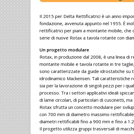
Il 2015 per Delta Rettificatrici è un anno impor
fondazione, avvenuta appunto nel 1955. È inol
rettificatrici per piani a montante mobile, che 
serie di nuove Rotax a tavola rotante con diam
Un progetto modulare
Rotax, in produzione dal 2008, è una linea di ret
montante mobile e tavola rotante in tre taglie,
sono caratterizzate da guide idrostatiche su tut
idrodinamico Mackensen. Tali caratteristiche re
sia per la lavorazione di singoli pezzi per i quali 
processo. Tra i settori applicativi ideali spic
di lame circolari, di particolari di cuscinetti, m
Rotax sfrutta un concetto modulare per sviluppa
con 700 mm di diametro massimo rettificabile
diametri rettificabili fino a 900 mm e fino a 1
Il progetto utilizza gruppi trasversali di mac