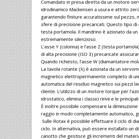
Comandato in presa diretta da un motore serv
idrodinamico Mackensen a usura e attrito zero
garantendo finiture accuratissime sul pezzo, 
sfere di precisione precaricati. Questo tipo di c
testa portamola. Il mandrino è azionato da un 
estremamente silenzioso.
L’asse Y (colonna) e l’asse Z (testa portamola)
di alta precisione (ISO 3) precaricate assicu
Quando richiesto, l’asse W (diamantatore mo
La tavola rotante (X) è azionata da un servo
magnetico elettropermanente completo di unit
automatica del residuo magnetico sui pezzi lavo
cliente. L’utilizzo di un motore torque per l’
idrostatico, elimina i classici rinvii e le principali
È inoltre possibile compensare la diminuzione d
raggio in modo completamente automatico, graz
Sulle Rotax è possibile effettuare il ciclo di 
ciclo. In alternativa, può essere installato un
canotto che gestisce gli incrementi del mater