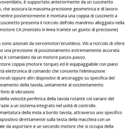
oventilato, è supportato anteriormente da un cuscinetto
, che assicura la massima precisione geometrica e di lavoro
mentre posteriormente è montata una coppia di cuscinetti a
uscinetto presenta il ricircolo dell’olio mandrino alloggiato nella
motore CA (montato in linea tramite un giunto di precisione)
 sono azionati da servomotori brushless. Viti a ricircolo di sfere
rano una precisione di posizionamento estremamente accurata.
la) è comandato da un motore passo-passo.
motore coppia (motore torque) ed è equipaggiabile con piano
à elettronica di comando che consente l’eliminazione
rati oppure altri dispositivi di ancoraggio su specifica del
azionamento della tavola, unitamente al sostentamento
 fonti di vibrazioni.
ella velocità periferica della tavola rotante col variare del
ie a un sistema integrato nel unità di controllo.
diamantatura della mola a bordo tavola, attraverso uno specifico
 dispositivo direttamente sulla testa della macchina con un
iale da asportare e un secondo motore che si occupa della