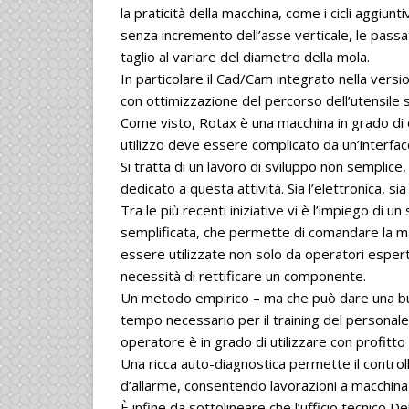
la praticità della macchina, come i cicli aggiunt
senza incremento dell’asse verticale, le passa
taglio al variare del diametro della mola.
In particolare il Cad/Cam integrato nella versi
con ottimizzazione del percorso dell’utensile si
Come visto, Rotax è una macchina in grado di 
utilizzo deve essere complicato da un’interfac
Si tratta di un lavoro di sviluppo non semplice
dedicato a questa attività. Sia l’elettronica, sia
Tra le più recenti iniziative vi è l’impiego di
semplificata, che permette di comandare la ma
essere utilizzate non solo da operatori esperti e
necessità di rettificare un componente.
Un metodo empirico – ma che può dare una buona
tempo necessario per il training del personale
operatore è in grado di utilizzare con profitto
Una ricca auto-diagnostica permette il control
d’allarme, consentendo lavorazioni a macchina
È infine da sottolineare che l’ufficio tecnico 