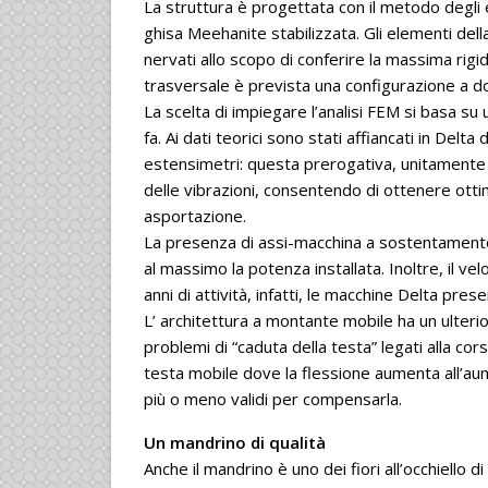
La struttura è progettata con il metodo degli el
ghisa Meehanite stabilizzata. Gli elementi de
nervati allo scopo di conferire la massima rigid
trasversale è prevista una configurazione a 
La scelta di impiegare l’analisi FEM si basa su 
fa. Ai dati teorici sono stati affiancati in Delta
estensimetri: questa prerogativa, unitamente 
delle vibrazioni, consentendo di ottenere otti
asportazione.
La presenza di assi-macchina a sostentamento i
al massimo la potenza installata. Inoltre, il vel
anni di attività, infatti, le macchine Delta pre
L’ architettura a montante mobile ha un ulterio
problemi di “caduta della testa” legati alla cor
testa mobile dove la flessione aumenta all’au
più o meno validi per compensarla.
Un mandrino di qualità
Anche il mandrino è uno dei fiori all’occhiello di