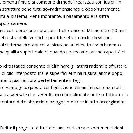
ementi finiti e si compone di moduli realizzati con fusioni in
lla struttura sono tutti sovradimensionati e opportunamente
ità al sistema. Per il montante, il basamento e la slitta
doppia camera.
una collaborazione nata con il Politecnico di Milano oltre 20 anni
 dei test e delle verifiche pratiche effettuando rilievi con
al sistema idrostatico, assicurano un elevato assorbimento
ma qualità superficiale e, quando necessario, anche capacità di
drostatico consente di eliminare gli attriti radenti e sfruttare
o di olio interposto tra le superfici elimina l’usura: anche dopo
sentano piani ancora perfettamente integri.
re vantaggio: questa configurazione elimina in partenza tutti i
sa trasversale che si verificano normalmente nelle rettificatrici a
mentare dello sbraccio e bisogna mettere in atto accorgimenti
 Delta: il progetto è frutto di anni di ricerca e sperimentazioni.