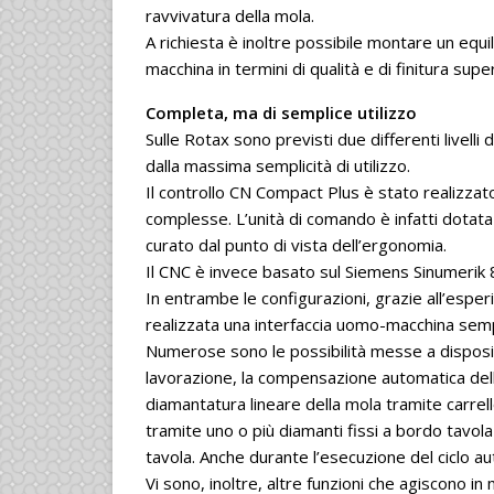
ravvivatura della mola.
A richiesta è inoltre possibile montare un equi
macchina in termini di qualità e di finitura su
Completa, ma di semplice utilizzo
Sulle Rotax sono previsti due differenti livel
dalla massima semplicità di utilizzo.
Il controllo CN Compact Plus è stato realizzato
complesse. L’unità di comando è infatti dotat
curato dal punto di vista dell’ergonomia.
Il CNC è invece basato sul Siemens Sinumerik 
In entrambe le configurazioni, grazie all’esperi
realizzata una interfaccia uomo-macchina semp
Numerose sono le possibilità messe a disposi
lavorazione, la compensazione automatica della
diamantatura lineare della mola tramite carrel
tramite uno o più diamanti fissi a bordo tavol
tavola. Anche durante l’esecuzione del ciclo a
Vi sono, inoltre, altre funzioni che agiscono i