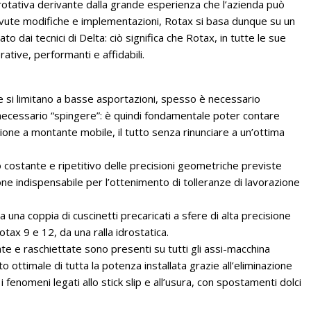
 rotativa derivante dalla grande esperienza che l’azienda può
 dovute modifiche e implementazioni, Rotax si basa dunque su un
dai tecnici di Delta: ciò significa che Rotax, in tutte le sue
rative, performanti e affidabili.
nte si limitano a basse asportazioni, spesso è necessario
è necessario “spingere”: è quindi fondamentale poter contare
uzione a montante mobile, il tutto senza rinunciare a un’ottima
to costante e ripetitivo delle precisioni geometriche previste
ione indispensabile per l’ottenimento di tolleranze di lavorazione
 una coppia di cuscinetti precaricati a sfere di alta precisione
otax 9 e 12, da una ralla idrostatica.
te e raschiettate sono presenti su tutti gli assi-macchina
 ottimale di tutta la potenza installata grazie all’eliminazione
i fenomeni legati allo stick slip e all’usura, con spostamenti dolci