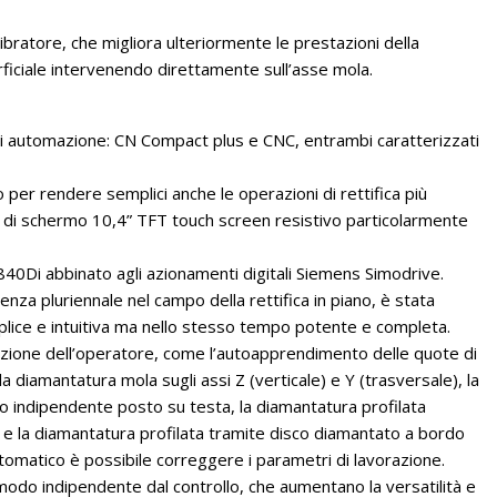
libratore, che migliora ulteriormente le prestazioni della
perficiale intervenendo direttamente sull’asse mola.
li di automazione: CN Compact plus e CNC, entrambi caratterizzati
 per rendere semplici anche le operazioni di rettifica più
a di schermo 10,4” TFT touch screen resistivo particolarmente
840Di abbinato agli azionamenti digitali Siemens Simodrive.
enza pluriennale nel campo della rettifica in piano, è stata
lice e intuitiva ma nello stesso tempo potente e completa.
zione dell’operatore, come l’autoapprendimento delle quote di
 diamantatura mola sugli assi Z (verticale) e Y (trasversale), la
lo indipendente posto su testa, la diamantatura profilata
a e la diamantatura profilata tramite disco diamantato a bordo
utomatico è possibile correggere i parametri di lavorazione.
n modo indipendente dal controllo, che aumentano la versatilità e