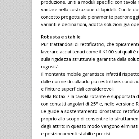
produzione, uniti a moduli specifici con tavola
vantare nella costruzione di lapidelli. Con le
concetto progettuale pienamente padroneggiato 
varianti e declinazioni, adotta soluzioni già ope
Robusta e stabile
Pur trattandosi di rettificatrici, che tipicame
lavorare acciai tenaci come il K100 sui quali 
sulla rigidezza strutturale garantita dalla sol
rugosità.
Il montante mobile garantisce infatti il rispet
dalle norme di collaudo più restrittive: condiz
e finiture superficiali considerevoli.
Nella Rotax 7 la tavola rotante è supportata da
con contatti angolari di 25° e, nelle versione R
Le guide a sostentamento idrostatico rettifica
proprio allo scopo di consentire lo sfruttamento
degli attriti: in questo modo vengono eliminati 
e posizionamenti stabili e precisi.