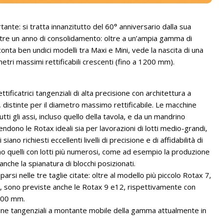
tante: si tratta innanzitutto del 60° anniversario dalla sua
tre un anno di consolidamento: oltre a un’ampia gamma di
conta ben undici modelli tra Maxi e Mini, vede la nascita di una
etri massimi rettificabili crescenti (fino a 1200 mm).
tificatrici tangenziali di alta precisione con architettura a
 distinte per il diametro massimo rettificabile. Le macchine
ti gli assi, incluso quello della tavola, e da un mandrino
ndono le Rotax ideali sia per lavorazioni di lotti medio-grandi,
siano richiesti eccellenti livelli di precisione e di affidabilità di
cano quelli con lotti più numerosi, come ad esempio la produzione
a anche la spianatura di blocchi posizionati.
rsi nelle tre taglie citate: oltre al modello più piccolo Rotax 7,
, sono previste anche le Rotax 9 e12, rispettivamente con
.200 mm.
chine tangenziali a montante mobile della gamma attualmente in