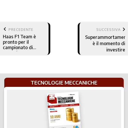
keyboard_arrow_left
keyboard_arrow_right
PRECEDENTE
SUCCESSIVA
Haas F1 Team è
Superammortament
pronto per il
è il momento di
campionato di
investire
Formula 1
TECNOLOGIE MECCANICHE