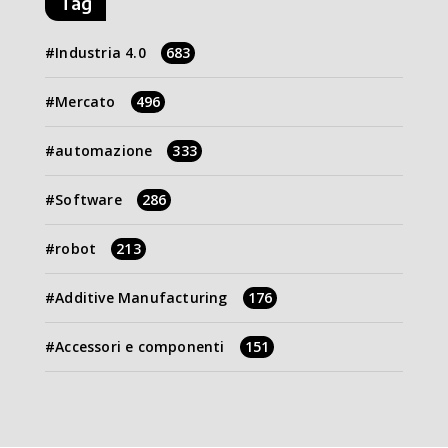
Tag
Industria 4.0
683
Mercato
496
automazione
333
Software
286
robot
213
Additive Manufacturing
176
Accessori e componenti
151