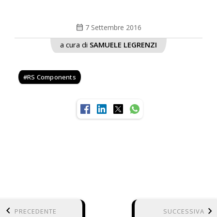
calendar_month
7 Settembre 2016
a cura di
SAMUELE LEGRENZI
RS Components
keyboard_arrow_left
keyboard_arrow_right
PRECEDENTE
SUCCESSIVA