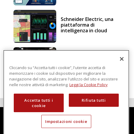
Schneider Electric, una
piattaforma di
intelligenza in cloud
Sicurezza e conformità, 5
consigli verso il nuovo
Regolamento macchine
Cliccando su “Accetta tutti i cookie”, l'utente accetta di
memorizzare i cookie sul dispositivo per migliorare la
navigazione del sito, analizzare l'utilizzo del sito e assistere
nelle nostre attività di marketing.
Leggi la Cookie Policy
Accetta tutti i
Rifiuta tutti
cookie
Impostazioni cookie
Techmec è una testata di DBInformation Spa P.IVA 09293820156