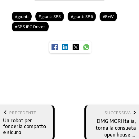
giunti
giunti SP3
giunti SP6
R+W
SPS IPC Drives
keyboard_arrow_left
keyboard_arrow_right
PRECEDENTE
SUCCESSIVA
Un robot per
DMG MORI Italia,
fonderia compatto
torna la consueta
e sicuro
open house di