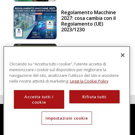
Regolamento Macchine
2027: cosa cambia con il
Regolamento (UE)
2023/1230
Schneider Electric, una
piattaforma di
intelligenza in cloud
Cliccando su “Accetta tutti i cookie”, l'utente accetta di
memorizzare i cookie sul dispositivo per migliorare la
navigazione del sito, analizzare l'utilizzo del sito e assistere
nelle nostre attività di marketing.
Leggi la Cookie Policy
Accetta tutti i
Rifiuta tutti
cookie
Impostazioni cookie
Techmec è una testata di DBInformation Spa P.IVA 09293820156
Centro Direzionale – Strada 4, Palazzo A, Scala 2
20057 Assago (MI)