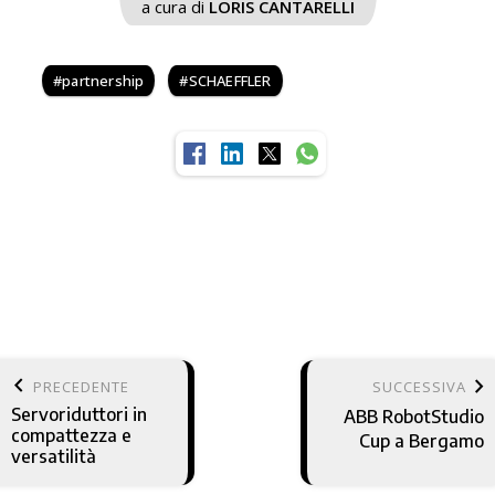
a cura di
LORIS CANTARELLI
partnership
SCHAEFFLER
keyboard_arrow_left
keyboard_arrow_right
PRECEDENTE
SUCCESSIVA
Servoriduttori in
ABB RobotStudio
compattezza e
Cup a Bergamo
versatilità