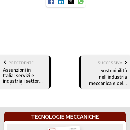
keyboard_arrow_left
keyboard_arrow_right
PRECEDENTE
SUCCESSIVA
Assunzioni in
Sostenibilità
Italia: servizi e
nell’industria
industria i settori
meccanica e delle
trainanti
macchine utensili
TECNOLOGIE MECCANICHE