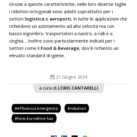
Grazie a queste caratteristiche, nelle loro diverse taglie
i riduttori ortogonali sono adatti soprattutto per i
settori
logistica
e
aeroporti
, in tutte le applicazioni che
richiedono un azionamento ad alta velocità ma con
basso ingombro: trasportatori a nastro, a rulli e a
cinghia… Inoltre sono particolarmente indicati per i
settori come il
Food & Beverage
, dov’è richiesto un
elevato standard di igiene.
calendar_month
21 Giugno 2024
a cura di
LORIS CANTARELLI
efficienza energetica
riduttori
Sew-Eurodrive Sas