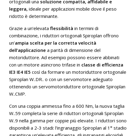
ortogonali una
soluzione compatta, affidabile e
leggera,
ideale per applicazioni mobile dove il peso
ridotto è determinante.
Grazie a un’elevata
flessibilità
in termini di
combinazione, i riduttori ortogonali Spiroplan offrono
un’
ampia scelta per la corretta velocità
dell’applicazione
a parità di dimensione del
motoriduttore. Ad esempio possono essere abbinati
con un motore asincrono trifase in
classe di efficienza
IE3 IE4 IE5
così da formare un motoriduttore ortogonale
Spiroplan W..DR.. o con un servomotore adeguato
ottenendo un servomotoriduttore ortogonale Spiroplan
W..CMP.
Con una coppia ammessa fino a 600 Nm, la nuova taglia
W..59 completa la serie di riduttori ortogonali Spiroplan
W..9 nella gamma per coppie più elevate. I riduttori sono
disponibili a 2-3 stadi: l’ingranaggio Spiroplan al 1° stadio
garantisce un’elevata efficienza, gli ingranaggi elicoidali