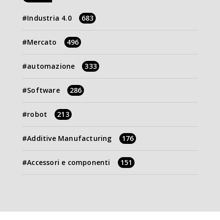
Industria 4.0
683
Mercato
496
automazione
333
Software
286
robot
213
Additive Manufacturing
176
Accessori e componenti
151