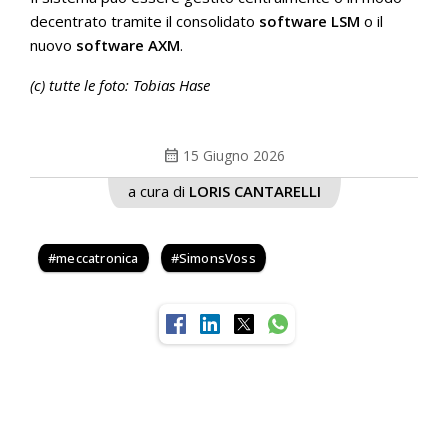
decentrato tramite il consolidato
software LSM
o il
nuovo
software AXM
.
(c) tutte le foto: Tobias Hase
calendar_month
15 Giugno 2026
a cura di
LORIS CANTARELLI
meccatronica
SimonsVoss