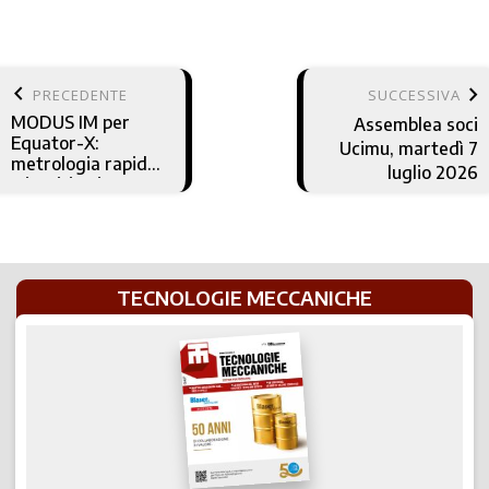
keyboard_arrow_left
keyboard_arrow_right
PRECEDENTE
SUCCESSIVA
MODUS IM per
Assemblea soci
Equator-X:
Ucimu, martedì 7
metrologia rapida
luglio 2026
e intuitiva in
officina
TECNOLOGIE MECCANICHE