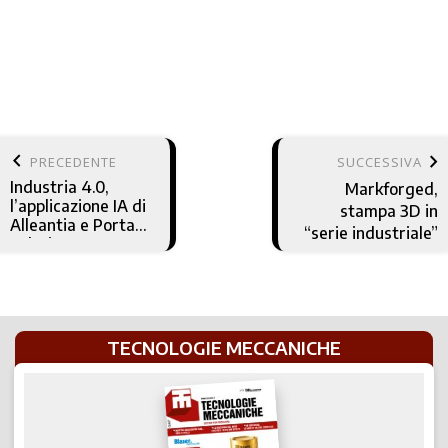
keyboard_arrow_left
keyboard_arrow_right
PRECEDENTE
SUCCESSIVA
Industria 4.0,
Markforged,
l’applicazione IA di
stampa 3D in
Alleantia e Porta
“serie industriale”
Solutions
TECNOLOGIE MECCANICHE