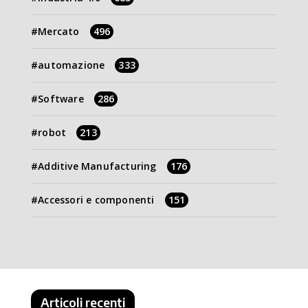
Mercato
496
automazione
333
Software
286
robot
213
Additive Manufacturing
176
Accessori e componenti
151
Articoli recenti