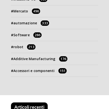
Mercato
496
automazione
333
Software
286
robot
213
Additive Manufacturing
176
Accessori e componenti
151
Articoli recenti