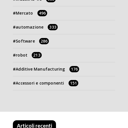
Mercato
496
automazione
333
Software
286
robot
213
Additive Manufacturing
176
Accessori e componenti
151
Articoli recenti