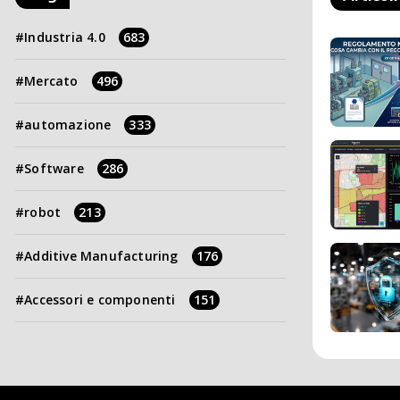
Industria 4.0
683
Mercato
496
automazione
333
Software
286
robot
213
Additive Manufacturing
176
Accessori e componenti
151