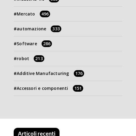
Mercato
496
automazione
333
Software
286
robot
213
Additive Manufacturing
176
Accessori e componenti
151
Articoli recenti