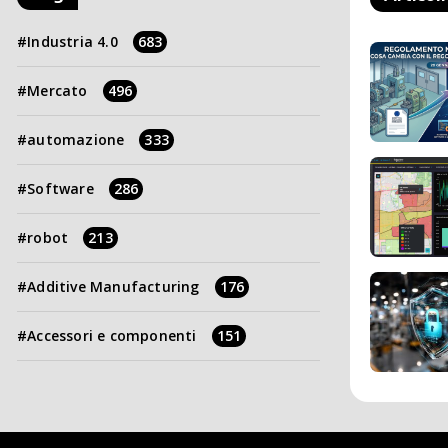
Industria 4.0
683
Mercato
496
automazione
333
Software
286
robot
213
Additive Manufacturing
176
Accessori e componenti
151