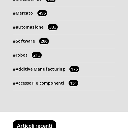
Mercato
496
automazione
333
Software
286
robot
213
Additive Manufacturing
176
Accessori e componenti
151
Articoli recenti