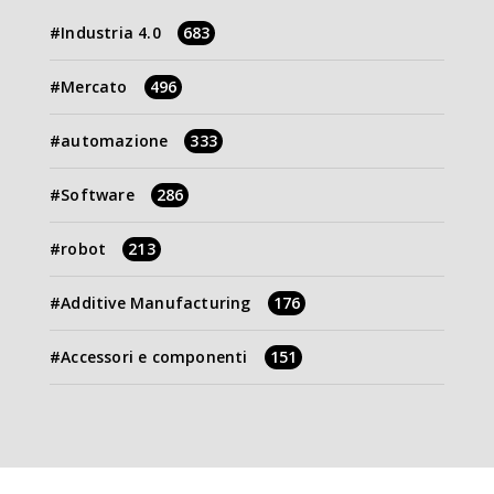
Industria 4.0
683
Mercato
496
automazione
333
Software
286
robot
213
Additive Manufacturing
176
Accessori e componenti
151