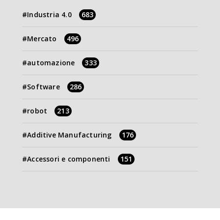
Industria 4.0
683
Mercato
496
automazione
333
Software
286
robot
213
Additive Manufacturing
176
Accessori e componenti
151