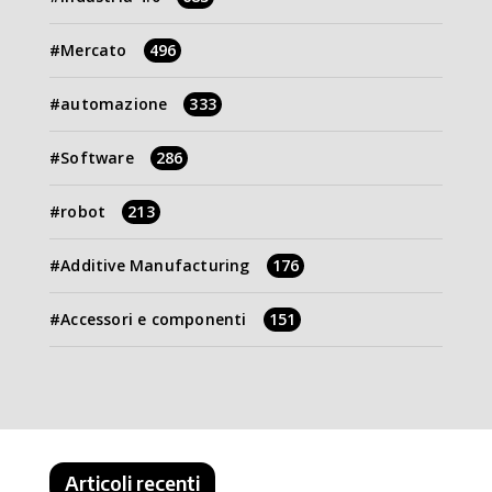
Mercato
496
automazione
333
Software
286
robot
213
Additive Manufacturing
176
Accessori e componenti
151
Articoli recenti