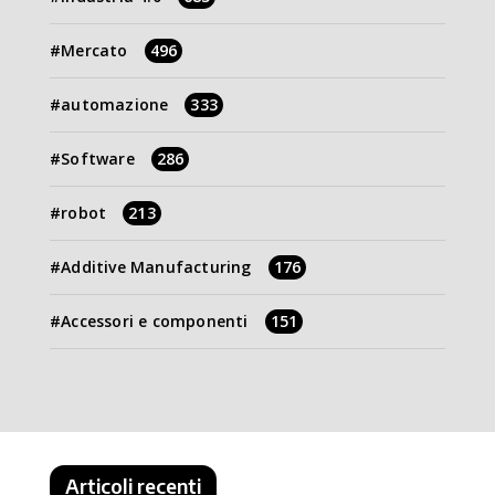
Mercato
496
automazione
333
Software
286
robot
213
Additive Manufacturing
176
Accessori e componenti
151
Articoli recenti