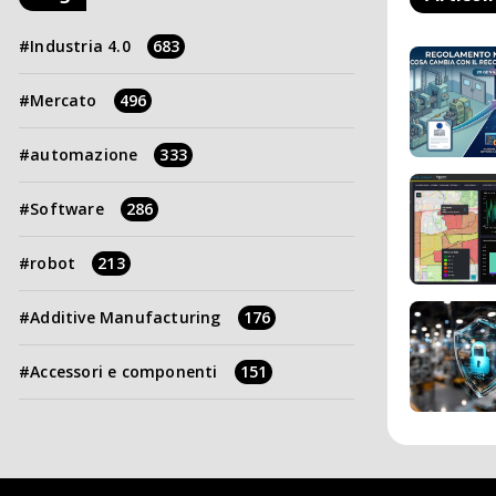
Industria 4.0
683
Mercato
496
automazione
333
Software
286
robot
213
Additive Manufacturing
176
Accessori e componenti
151