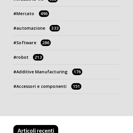
Mercato
496
automazione
333
Software
286
robot
213
Additive Manufacturing
176
Accessori e componenti
151
Articoli recenti