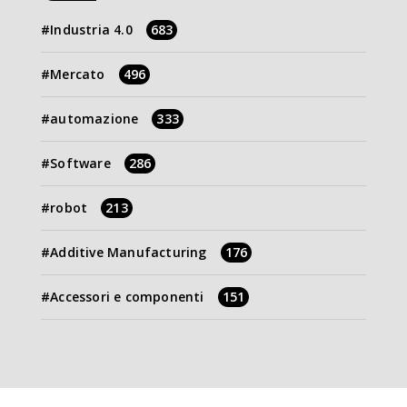
Industria 4.0
683
Mercato
496
automazione
333
Software
286
robot
213
Additive Manufacturing
176
Accessori e componenti
151