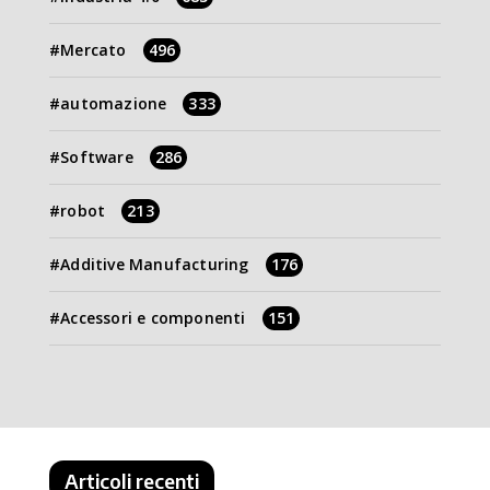
Mercato
496
automazione
333
Software
286
robot
213
Additive Manufacturing
176
Accessori e componenti
151
Articoli recenti